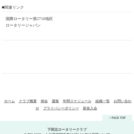
■
関連リンク
国際ロータリー第2710地区
ロータリージャパン
ホーム
クラブ概要
例会
週報
年間スケジュール
組織一覧
お問い合わ
せ
プライバシーポリシー
新規入会
↑ PAGE TOP
下関北ロータリークラブ