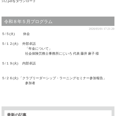
512.pdfをダウンロード
令和８年５月プログラム
2026/05/01 17:21:20
５/５(火) 休会
５/１２(火) 外部卓話
「年金について」
社会保険労務士事務所にじいろ 代表 藤井 麻子 様
５/１９(火) 内部卓話
５/２６(火) 「クラブリーダーシップ・ラーニングセミナー参加報告」
参加者
最新の記事